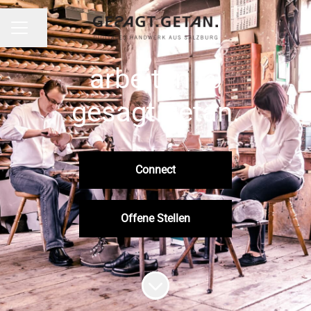
Seite teilen
Karrieremenü
arbeiten @
gesagt.getan.
Connect
Offene Stellen
Zum Inhalt scrollen